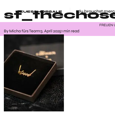
sf_thechos
du brauchst merc
NEUES
SHOP
SALE
FREUEN 
By
Micha fürs Team
13. April 2025
1 min read