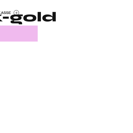
-gold
KASSE
0