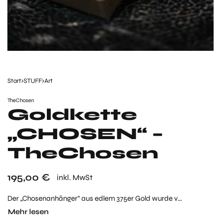
Start
›
STUFF
›
Art
TheChosen
Goldkette
„CHOSEN“ –
TheChosen
195,00
€
inkl. MwSt
Der „Chosenanhänger“ aus edlem 375er Gold wurde von Janet und Lukas selbst designt und mit Liebe zum Detail von Hand gefertigt und hier in Deutschland gegossen.