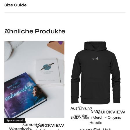
Size Guide
Ähnliche Produkte
Ausführung
SMD
QUICKVIEW
wählen
SMD x Team Merch – Organic
Spare 2,90 €
In den
Hoodie
Samuel Koch
QUICKVIEW
Warenkorb
55,00
€
inkl. MwSt