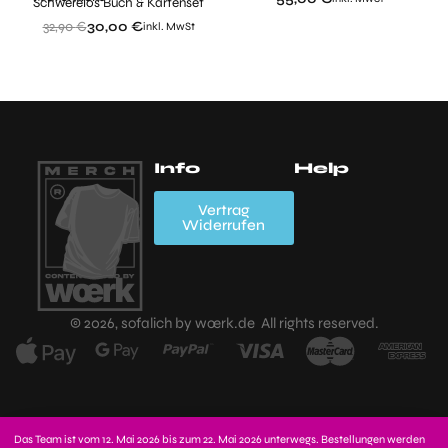
Schwerelos Buch & Kartenset
32,90
€
30,00
€
inkl. MwSt
Info
Help
Mein Account
Wishlist
FAQs
A
Vertrag
Widerrufen
K
Zahlungsarten
Versand,
Lieferzeiten &
Widerrufsbelehrung
D
Versandkosten
Impressum
K
© 2026, sofalich by wœrk.de All rights reserved.
Kauf
stornieren?
Das Team ist vom 12. Mai 2026 bis zum 22. Mai 2026 unterwegs. Bestellungen werden