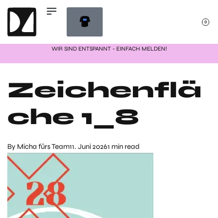
0
FREUEN UNS ÜBER EINE BEWERTUNG!
Zeichenflä
che 1_8
By
Micha fürs Team
11. Juni 2026
1 min read