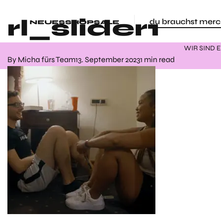
rl_slider1
du brauchst merc
NEUES
SHOP
SALE
WIR SIND 
By
Micha fürs Team
13. September 2023
1 min read