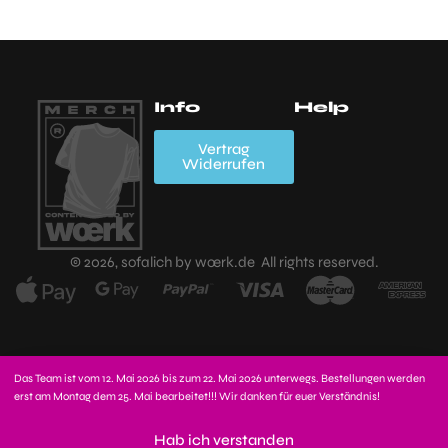
Info
Help
Mein Account
Wishlist
FAQs
A
Vertrag
Widerrufen
K
Zahlungsarten
Versand,
Lieferzeiten &
Widerrufsbelehrung
D
Versandkosten
Impressum
K
© 2026, sofalich by wœrk.de All rights reserved.
Kauf
stornieren?
Das Team ist vom 12. Mai 2026 bis zum 22. Mai 2026 unterwegs. Bestellungen werden
erst am Montag dem 25. Mai bearbeitet!!! Wir danken für euer Verständnis!
In den Warenkorb
Hab ich verstanden