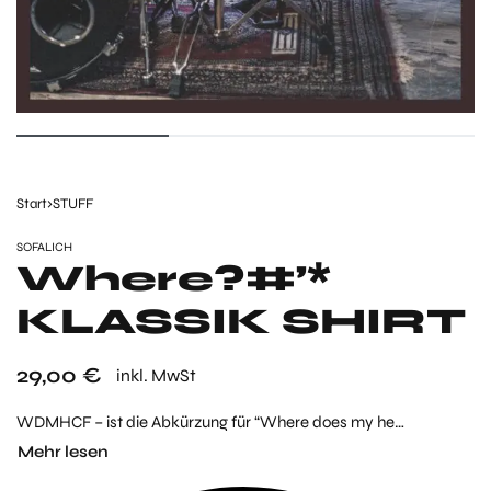
Start
›
STUFF
SOFALICH
Where?#’*
KLASSIK SHIRT
29,00
€
inkl. MwSt
WDMHCF – ist die Abkürzung für “Where does my help come from” – wir kürzen das gerne ab, weil wir Schreibfaul sind. Die Message bleibt aber! Das “Where does my help come from” – Shirt mit den Bergen und der Aufschrift….