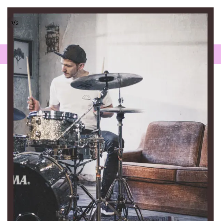
1
/
3
0
WIR SIND ENTSPANNT - EINFACH MELDEN!