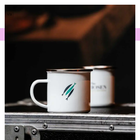
1
/
2
0
WIR SIND ENTSPANNT - EINFACH MELDEN!