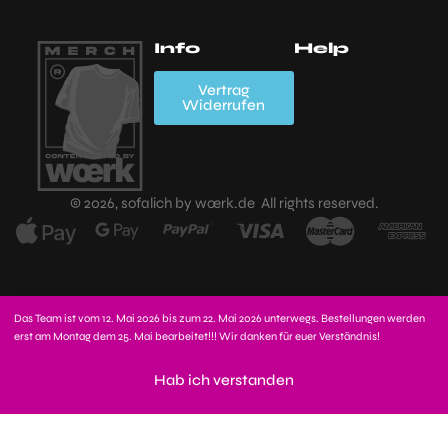
Info
Help
Mein Account
Wishlist
FAQs
A
Vertrag
Widerrufen
K
Zahlungsarten
Versand,
Lieferzeiten &
Widerrufsbelehrung
D
Versandkosten
Impressum
K
© 2026, sofalich by wœrk.de All rights reserved.
Kauf
stornieren?
Das Team ist vom 12. Mai 2026 bis zum 22. Mai 2026 unterwegs. Bestellungen werden
erst am Montag dem 25. Mai bearbeitet!!! Wir danken für euer Verständnis!
In den Warenkorb
Hab ich verstanden