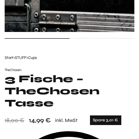
Start
›
STUFF
›
Cups
TheChosen
3 Fische –
TheChosen
Tasse
18,00
€
14,99
€
inkl. MwSt
Spare 3,01 €