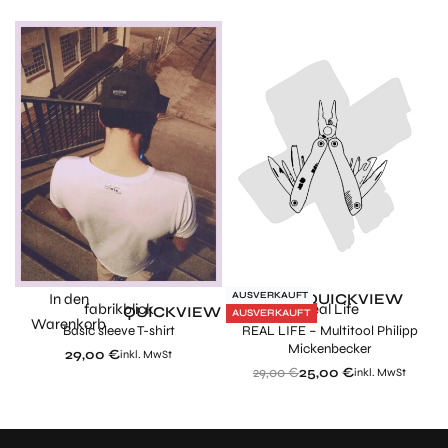
Spare 4,00 €
AUSVERKAUFT
In den
Weiterlesen
QUICKVIEW
fabrikblick
Real Life
W
QUICKVIEW
AUSVERKAUFT
Warenkorb
er
Basic sleeve T-shirt
REAL LIFE – Multitool Philipp
Mickenbecker
29,00
€
inkl. MwSt
29,00
€
25,00
€
inkl. MwSt