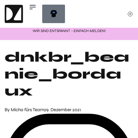
0
WIR SIND ENTSPANNT - EINFACH MELDEN!
dnkbr_bea
nie_borda
ux
By
Micha fürs Team
29. Dezember 2021