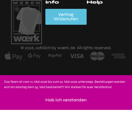
Info
Help
Mein Account
Wishlist
FAQs
A
Vertrag
Widerrufen
K
Zahlungsarten
Versand,
Lieferzeiten &
Widerrufsbelehrung
D
Versandkosten
Impressum
K
© 2026, sofalich by wœrk.de All rights reserved.
Kauf
stornieren?
Das Team ist vom 12. Mai 2026 bis zum 22. Mai 2026 unterwegs. Bestellungen werden
erst am Montag dem 25. Mai bearbeitet!!! Wir danken für euer Verständnis!
In den Warenkorb
Hab ich verstanden