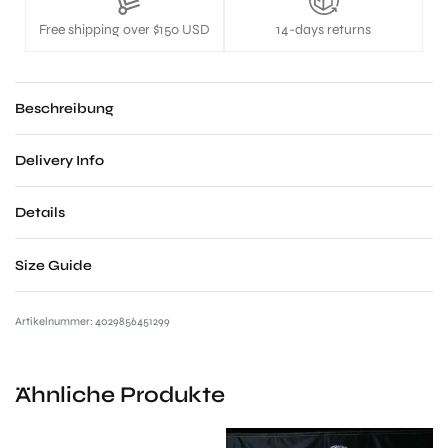
Free shipping over $150 USD
14-days returns
Beschreibung
Delivery Info
Details
Size Guide
4029856451299
Ähnliche Produkte