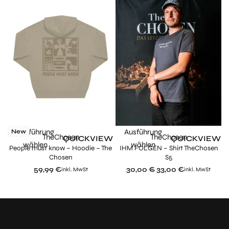
Ausführung
Ausführung
New
TheChosen
TheChosen
W
QUICKVIEW
QUICKVIEW
wählen
wählen
en
People must know – Hoodie – The
IHM FOLGEN – Shirt TheChosen
C
Chosen
S5
59,99
€
30,00
€
33,00
€
inkl. MwSt
inkl. MwSt