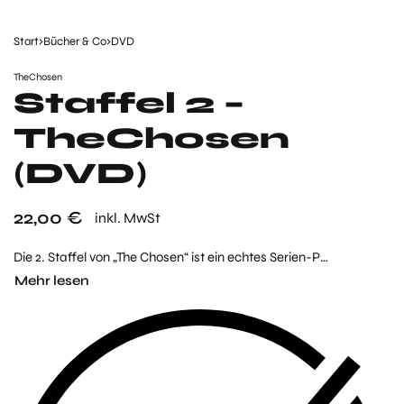
Start
›
Bücher & Co
›
DVD
TheChosen
Staffel 2 –
TheChosen
(DVD)
22,00
€
inkl. MwSt
Die 2. Staffel von „The Chosen“ ist ein echtes Serien-Phänomen. Millionen von Zuschauern weltweit loben die Serie für ihre einzigartige Darstellung des Lebens von Jesus, seiner Jünger und der Menschen um ihn herum. Hier wurde etwas Außergewöhnliches geschaffen, das in Staffel 2 einen weiteren emotionalen Höhepunkt erreicht.