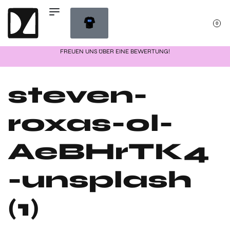
0
FREUEN UNS ÜBER EINE BEWERTUNG!
steven-
roxas-0l-
AeBHrTK4
-unsplash
(1)