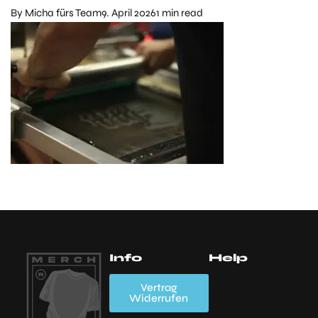
By
Micha fürs Team
9. April 2026
1 min read
Info
Help
Mein Account
Wishlist
FAQs
A
Vertrag
Widerrufen
K
Zahlungsarten
Versand,